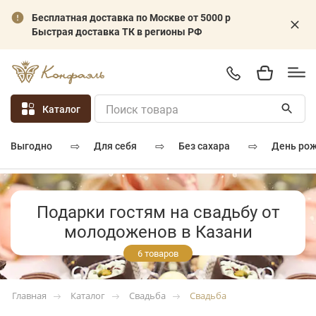
Бесплатная доставка по Москве от 5000 р
Быстрая доставка ТК в регионы РФ
Каталог
⇨
⇨
⇨
для себя
без сахара
день ро
выгодно
Подарки гостям на свадьбу от
молодоженов в Казани
6 товаров
Каталог
Свадьба
Свадьба
Главная