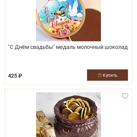
"С Днём свадьбы" медаль молочный шоколад
425 ₽
купить