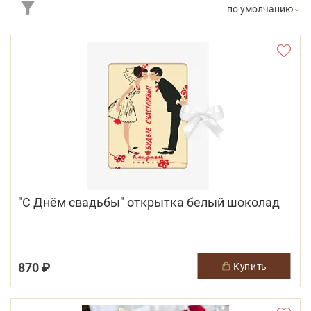
по умолчанию
"С Днём свадьбы" открытка белый шоколад
870 ₽
купить