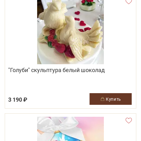
"Голуби" скульптура белый шоколад
3 190 ₽
купить