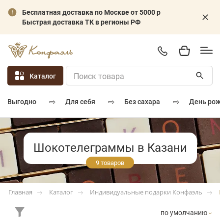
Бесплатная доставка по Москве от 5000 р
Быстрая доставка ТК в регионы РФ
Каталог
⇨
⇨
⇨
для себя
без сахара
день ро
выгодно
Шокотелеграммы в Казани
9 товаров
Каталог
Индивидуальные подарки Конфаэль
Главная
по умолчанию