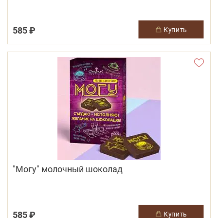
585 ₽
купить
"Могу" молочный шоколад
585 ₽
купить