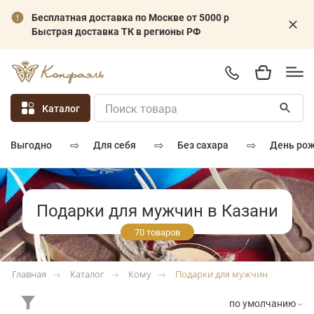
Бесплатная доставка по Москве от 5000 р
Быстрая доставка ТК в регионы РФ
Каталог
⇨
⇨
⇨
для себя
без сахара
день ро
выгодно
Подарки для мужчин в Казани
70 товаров
Каталог
Кому
Подарки для мужчин
Главная
по умолчанию