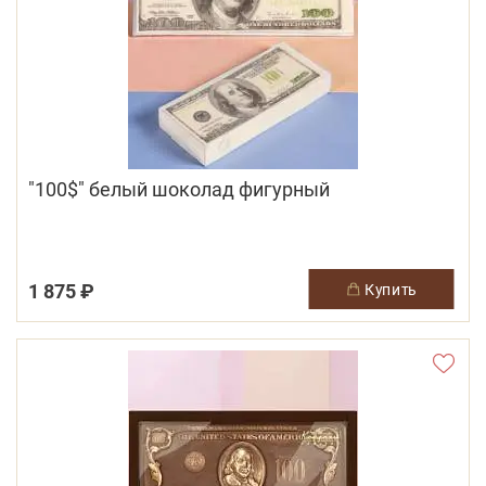
"100$" белый шоколад фигурный
1 875 ₽
купить