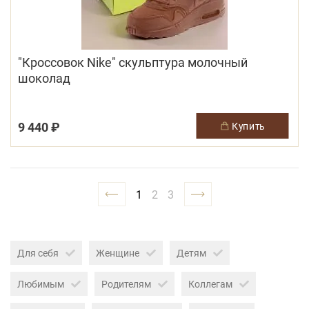
"Кроссовок Nike" скульптура молочный
шоколад
9 440 ₽
купить
1
2
3
Для себя
Женщине
Детям
Любимым
Родителям
Коллегам