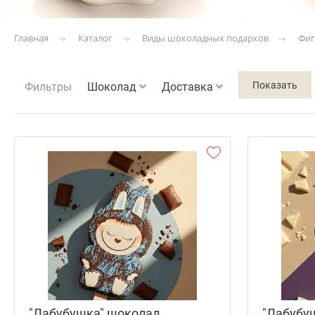
Каталог
Виды шоколадных подарков
Фиг
Главная
Фильтры
Шоколад
Доставка
"Лабубушка" шоколад
"Лабубу