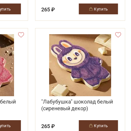
265 ₽
купить
купить
 белый
"Лабубушка" шоколад белый
(сиреневый декор)
265 ₽
купить
купить