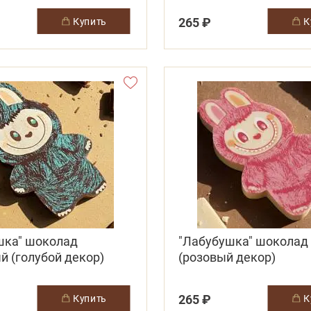
265 ₽
купить
шка" шоколад
"Лабубушка" шоколад
 (голубой декор)
(розовый декор)
265 ₽
купить