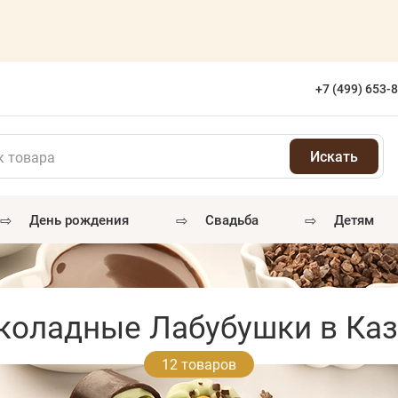
+7 (499) 653-
⇨
⇨
⇨
день рождения
свадьба
детям
оладные Лабубушки в Ка
12 товаров