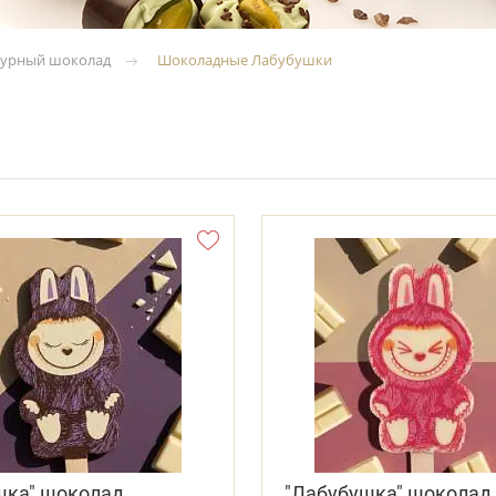
урный шоколад
Шоколадные Лабубушки
шка" шоколад
"Лабубушка" шоколад