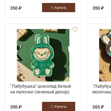
350 ₽
350 ₽
купить
"Лабубушка" шоколад белый
"Лабубу
на палочке (зеленый декор)
молочный
350 ₽
265 ₽
купить