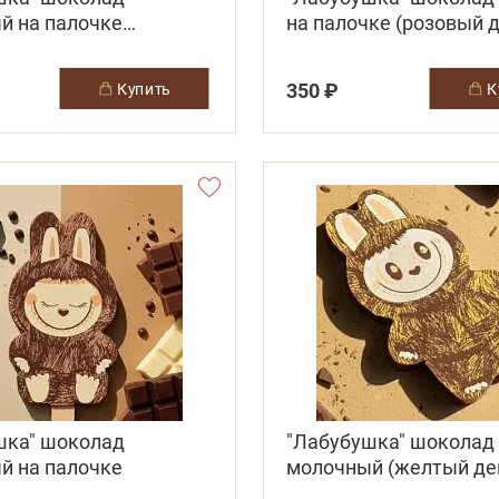
й на палочке
на палочке (розовый 
овый декор)
350 ₽
купить
шка" шоколад
"Лабубушка" шоколад
й на палочке
молочный (желтый де