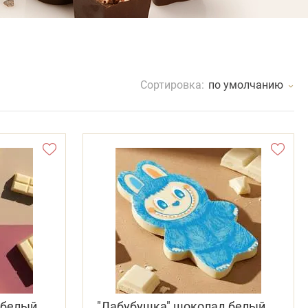
Сортировка:
по умолчанию
 белый
"Лабубушка" шоколад белый