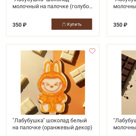
молочный на палочке (голубой
молочны
декор)
(фиолет
350 ₽
350 ₽
купить
"Лабубушка" шоколад белый
"Лабубу
на палочке (оранжевый декор)
молочны