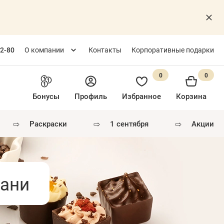
82-80
О компании
Контакты
Корпоративные подарки
0
0
Бонусы
Профиль
Избранное
Корзина
⇨
⇨
⇨
раскраски
1 сентября
акции
зани