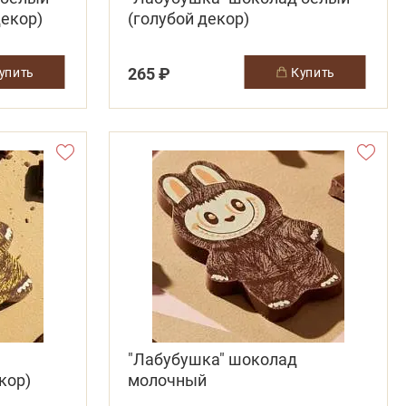
декор)
(голубой декор)
265 ₽
купить
купить
"Лабубушка" шоколад
кор)
молочный