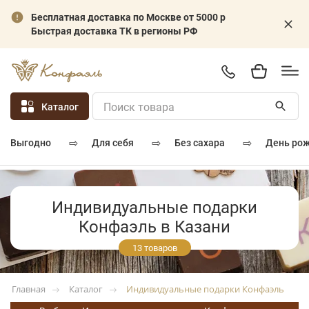
Бесплатная доставка по Москве от 5000 р
Быстрая доставка ТК в регионы РФ
Каталог
⇨
⇨
⇨
для себя
без сахара
день ро
выгодно
Индивидуальные подарки
Конфаэль в Казани
13 товаров
Каталог
Индивидуальные подарки Конфаэль
Главная