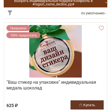
Выбрать Индивидуальные подарки Конфаэль в
#region_name_decline_pp#
по умолчанию
Предзаказ
100% предоплата
"Ваш стикер на упаковке" индивидуальная
медаль шоколад
625 ₽
купить