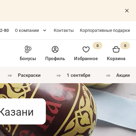
82-80
О компании
Контакты
Корпоративные подарки
0
0
Бонусы
Профиль
Избранное
Корзина
⇨
⇨
⇨
раскраски
1 сентября
акции
Казани