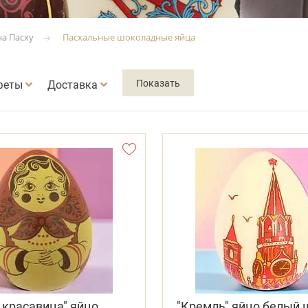
на Пасху
Пасхальные шоколадные яйца
феты
Доставка
 красавица" яйцо
"Кремль" яйцо белый