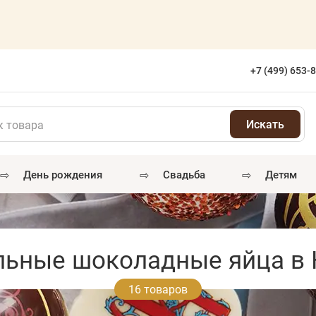
+7 (499) 653-
⇨
⇨
⇨
день рождения
свадьба
детям
льные шоколадные яйца в 
16 товаров