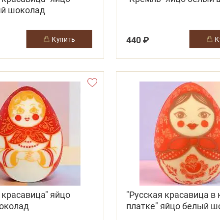
й шоколад
440 ₽
купить
 красавица" яйцо
"Русская красавица в
околад
платке" яйцо белый ш