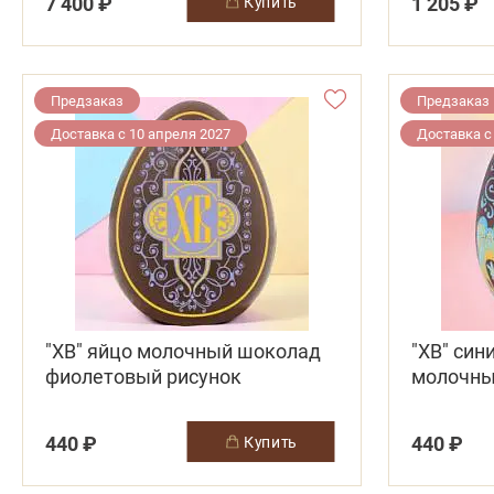
7 400 ₽
1 205 ₽
купить
Предзаказ
Предзаказ
Доставка с 10 апреля 2027
Доставка с
"ХВ" яйцо молочный шоколад
"ХВ" син
фиолетовый рисунок
молочны
440 ₽
440 ₽
купить