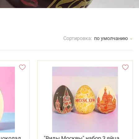
Сортировка:
по умолчанию
 шоколад
"Виды Москвы" набор 3 яйца