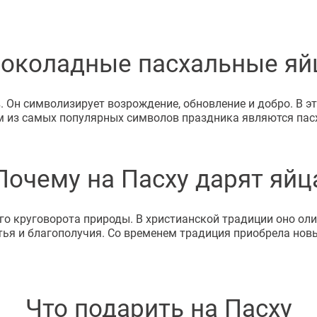
околадные пасхальные яй
 Он символизирует возрождение, обновление и добро. В эт
м из самых популярных символов праздника являются пасх
Почему на Пасху дарят яйц
о круговорота природы. В христианской традиции оно оли
тья и благополучия. Со временем традиция приобрела нов
Что подарить на Пасху