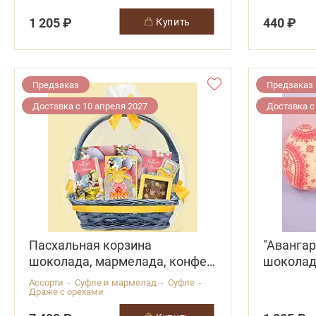
1 205 ₽
440 ₽
купить
Предзаказ
Предзаказ
Доставка с 10 апреля 2027
Доставка с
Пасхальная корзина
"Авангар
шоколада, мармелада, конфет
шокола
глазированных
Ассорти - Суфле и мармелад - Суфле -
Драже с орехами