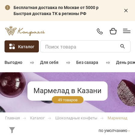
Бесплатная доставка по Москве от 5000 р
Быстрая доставка ТК в регионы РФ
Каталог
⇨
⇨
⇨
для себя
без сахара
день ро
выгодно
Мармелад в Казани
49 товаров
Каталог
Шоколадные конфеты
Мармелад
Главная
по умолчанию