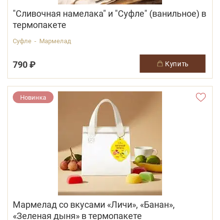
"Сливочная намелака" и "Суфле" (ванильное) в
термопакете
Суфле - Мармелад
790 ₽
купить
Новинка
Мармелад со вкусами «Личи», «Банан»,
«Зеленая дыня» в термопакете