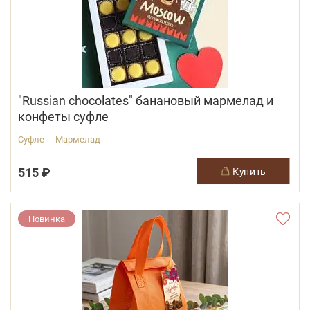
"Russian chocolates" банановый мармелад и
конфеты суфле
Суфле - Мармелад
515 ₽
купить
Новинка