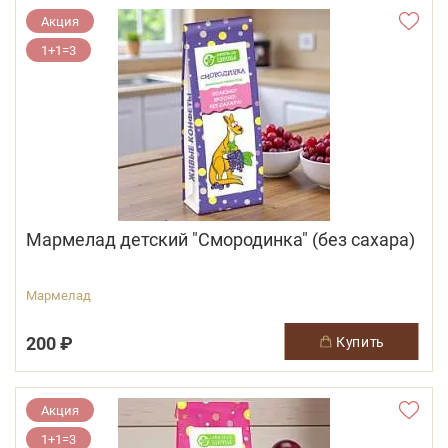
Акция
1+1=3
Мармелад детский "Смородинка" (без сахара)
Мармелад
200 ₽
купить
Акция
1+1=3