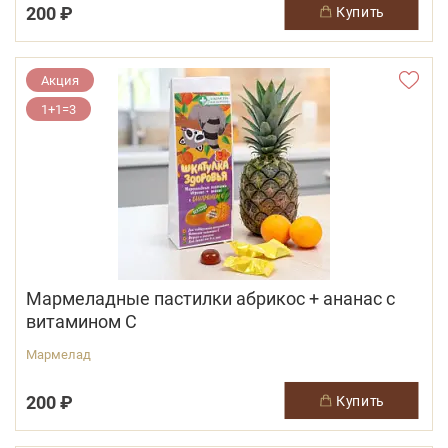
200 ₽
купить
Акция
1+1=3
Мармеладные пастилки абрикос + ананас с
витамином С
Мармелад
200 ₽
купить