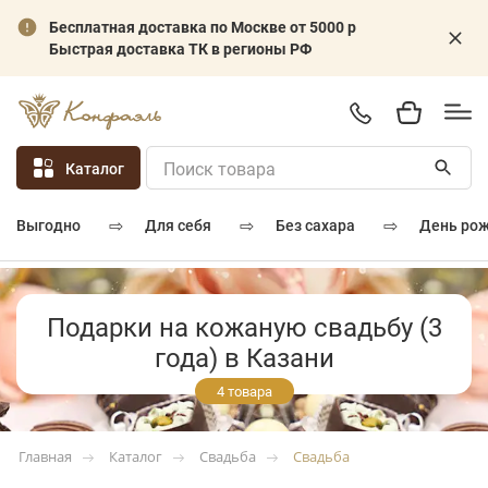
Бесплатная доставка по Москве от 5000 р
Быстрая доставка ТК в регионы РФ
Каталог
⇨
⇨
⇨
для себя
без сахара
день ро
выгодно
Подарки на кожаную свадьбу (3
года) в Казани
4 товара
Каталог
Свадьба
Свадьба
Главная