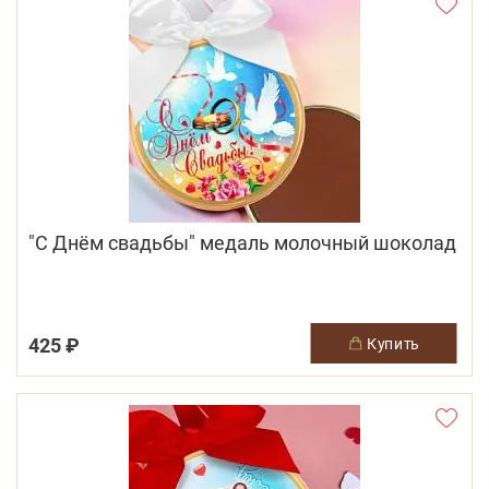
"С Днём свадьбы" медаль молочный шоколад
425 ₽
купить