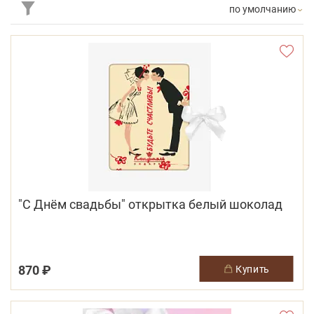
по умолчанию
"С Днём свадьбы" открытка белый шоколад
870 ₽
купить