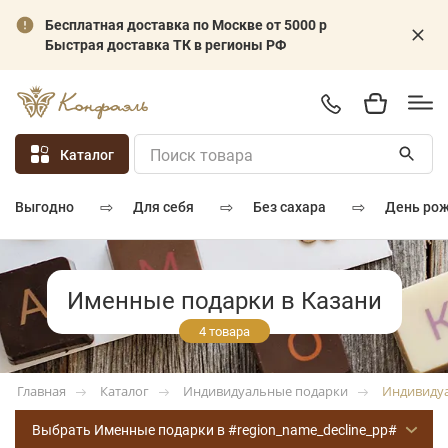
Бесплатная доставка по Москве от 5000 р
Быстрая доставка ТК в регионы РФ
Каталог
⇨
⇨
⇨
для себя
без сахара
день ро
выгодно
Именные подарки в Казани
4 товара
Каталог
Индивидуальные подарки
Индивиду
Главная
Выбрать Именные подарки в #region_name_decline_pp#