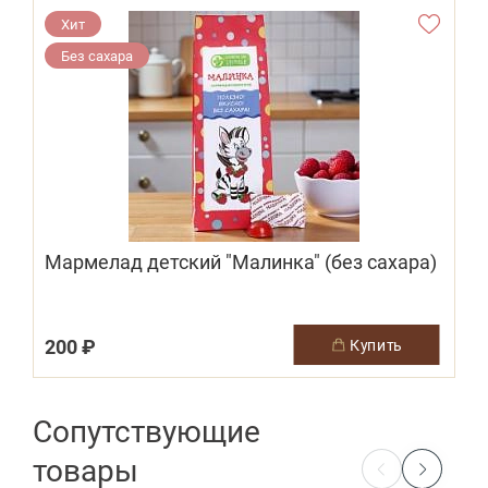
Хит
Без сахара
Мармелад детский "Малинка" (без сахара)
200 ₽
3
купить
Сопутствующие
товары