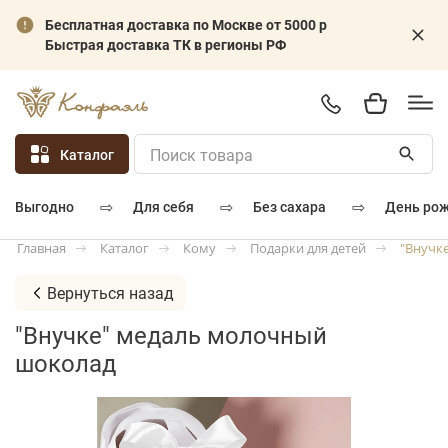
Бесплатная доставка по Москве от 5000 р
Быстрая доставка ТК в регионы РФ
Каталог
⇨
⇨
⇨
для себя
без сахара
день ро
выгодно
Каталог
Кому
Подарки для детей
"Внучк
Главная
Вернуться назад
"Внучке" медаль молочный
шоколад