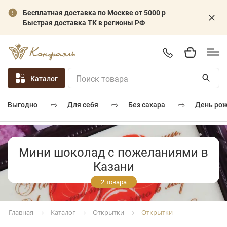
Бесплатная доставка по Москве от 5000 р
Быстрая доставка ТК в регионы РФ
Каталог
⇨
⇨
⇨
для себя
без сахара
день ро
выгодно
Мини шоколад с пожеланиями в
Казани
2 товара
Каталог
Открытки
Открытки
Главная