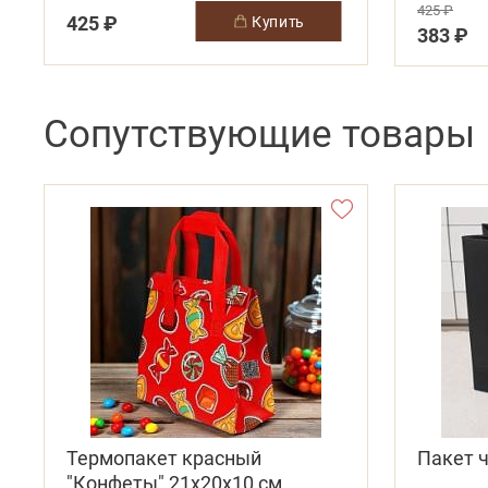
425 ₽
425 ₽
купить
383 ₽
Сопутствующие товары
Термопакет красный
Пакет 
"Конфеты" 21х20х10 см