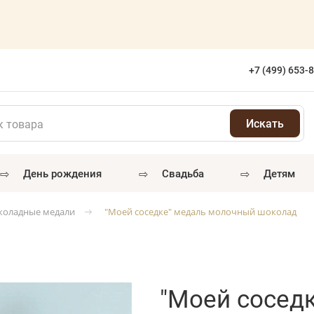
+7 (499) 653-
⇨
⇨
⇨
день рождения
свадьба
детям
оладные медали
"Моей соседке" медаль молочный шоколад
"Моей сосед