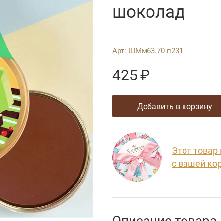
шоколад
Арт:
ШМм63.70-п231
425
₽
добавить в корзину
Этот товар
с вашей ко
Описание товара