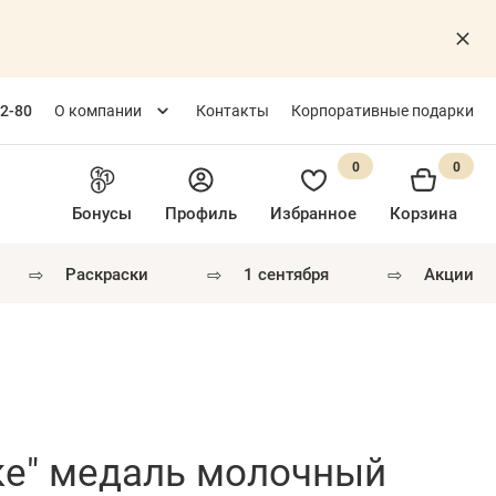
82-80
О компании
Контакты
Корпоративные подарки
0
0
Бонусы
Профиль
Избранное
Корзина
⇨
⇨
⇨
раскраски
1 сентября
акции
ке" медаль молочный