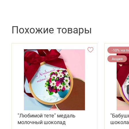
Похожие товары
-10% на 
Акция
"Любимой тете" медаль
"Бабуш
молочный шоколад
шокол