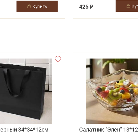
425 ₽
к
купить
черный 34*34*12см
Салатник "Элен" 13*12