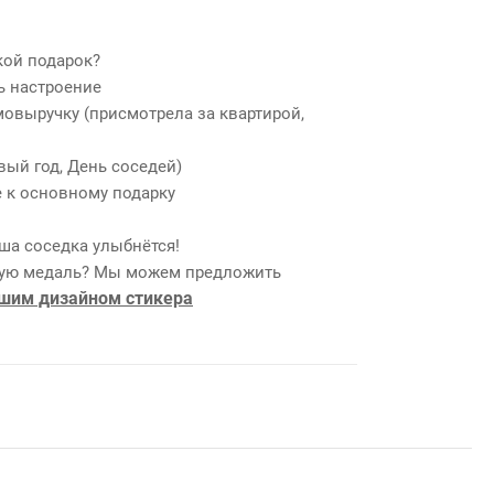
кой подарок?
ь настроение
мовыручку (присмотрела за квартирой,
вый год, День соседей)
 к основному подарку
аша соседка улыбнётся!
ную медаль? Мы можем предложить
ашим дизайном стикера