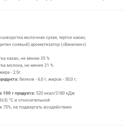
 сыворотка молочная сухая, тертое какао,
ецитин соевый).ароматизатор («Ванилин»)
ка какао, не менее 25 %
ка молока, не менее 21 %
ра - 2,5г.
продукта:
белков - 6,0 г; жиров - 30,0 г;
 100 г продукта:
520 ккал/2180 кДж
8±3) °С и относительной
е 75%, не подвергать воздействию