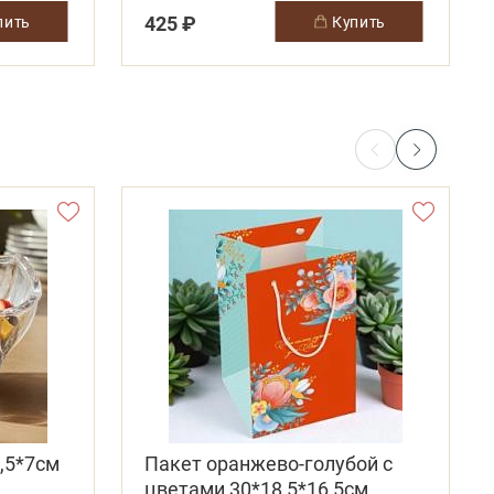
425 ₽
упить
купить
,5*7см
Пакет оранжево-голубой с
цветами 30*18,5*16,5см