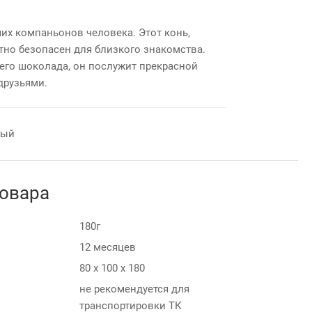
их компаньонов человека. Этот конь,
но безопасен для близкого знакомства.
го шоколада, он послужит прекрасной
друзьями.
ный
товара
180г
12 месяцев
80 х 100 х 180
не рекомендуется для
транспортировки ТК