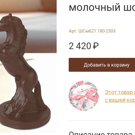
молочный ш
Арт:
ШСм621.180-2303
2 420
₽
добавить в корзину
Этот товар
с вашей ко
Описание товара