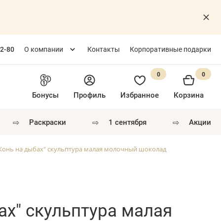
82-80
О компании
Контакты
Корпоративные подарки
0
0
Бонусы
Профиль
Избранное
Корзина
⇨
⇨
⇨
раскраски
1 сентября
акции
Конь на дыбах" скульптура малая молочный шоколад
ах" скульптура малая