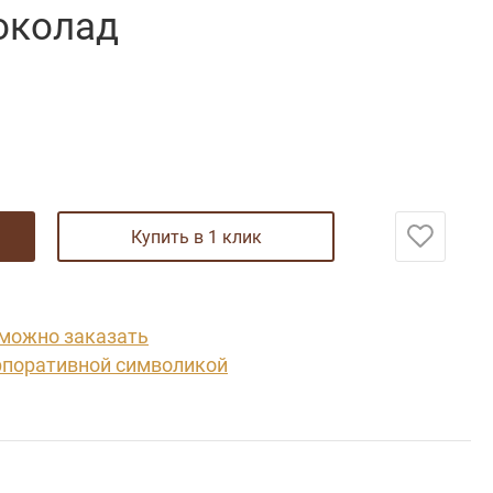
околад
купить в 1 клик
 можно заказать
рпоративной символикой