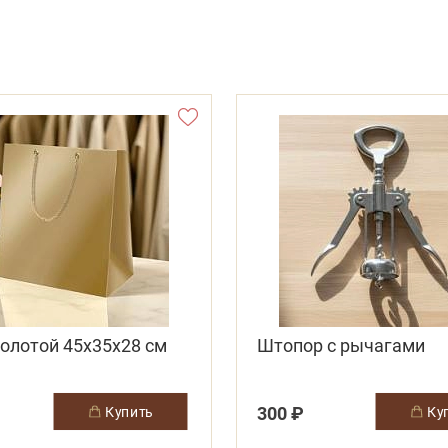
олотой 45х35х28 см
Штопор с рычагами
300 ₽
купить
к