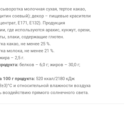
 сыворотка молочная сухая, тертое какао,
ецитин соевый); декор – пищевые красители
ентрат, Е171, Е132). Продукция
и, где используются арахис, кунжут, орехи,
ы, злаки, содержащие глютен.
ка какао, не менее 25 %.
ка молока, не менее 21 %.
ра – 2,5 г.
продукта:
белков – 6,0 г; жиров – 30,0 г;
а 100 г продукта:
520 ккал/2180 кДж
18±3)°С и относительной влажности воздуха
ть воздействию прямого солнечного света.