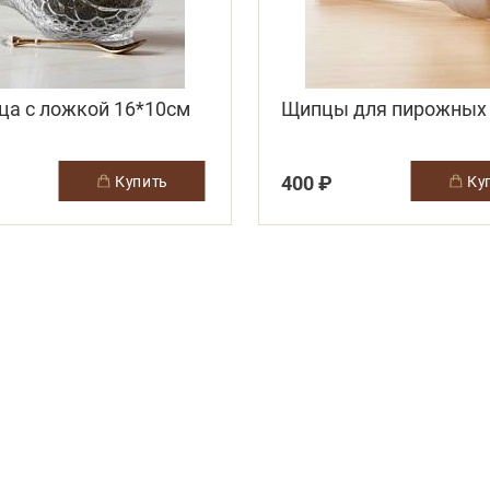
ца с ложкой 16*10см
Щипцы для пирожных
400 ₽
купить
к