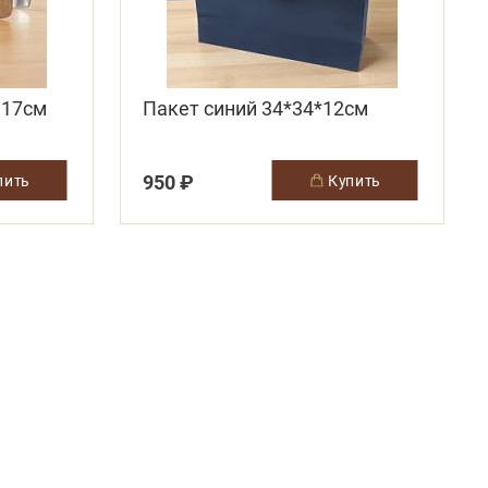
 17см
Пакет синий 34*34*12см
950 ₽
упить
купить