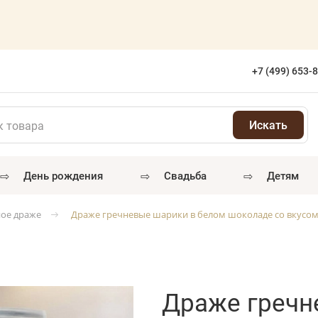
+7 (499) 653-
⇨
⇨
⇨
день рождения
свадьба
детям
ое драже
Драже гречневые шарики в белом шоколаде со вкусо
Драже гречн