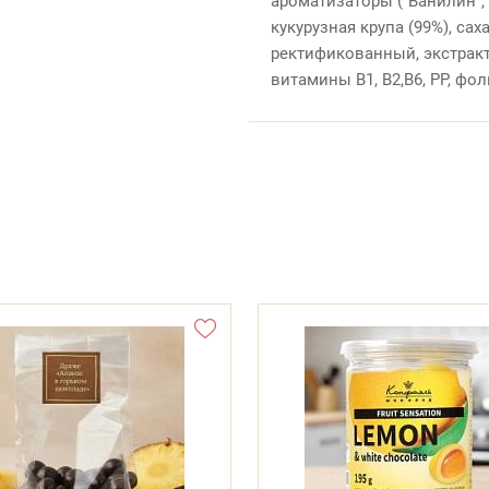
ароматизаторы ("Ванилин", 
кукурузная крупа (99%), сах
ректификованный, экстракт
витамины В1, В2,В6, РР, фо