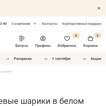
82-80
О компании
Контакты
Корпоративные подарки
0
0
Бонусы
Профиль
Избранное
Корзина
⇨
⇨
⇨
раскраски
1 сентября
акции
м мохито
евые шарики в белом