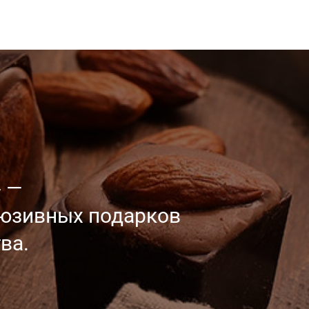
 —
люзивных
подарков
ва.