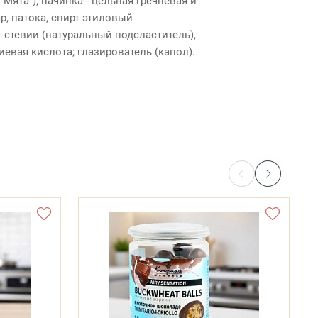
"Мята"); начинка - цельная гречневая и
ар, патока, спирт этиловый
 стевии (натуральный подсластитель),
лиевая кислота; глазирователь (капол).