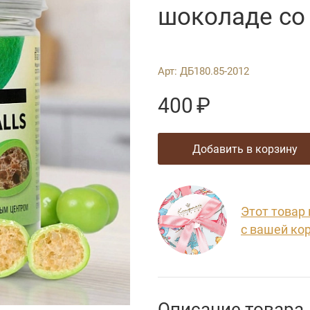
шоколаде со
Арт:
ДБ180.85-2012
400
₽
добавить в корзину
Этот товар
с вашей ко
Описание товара