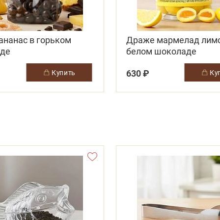
ананас в горьком
Драже мармелад лимон в
де
белом шоколаде
630 ₽
купить
к