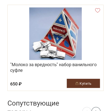
"Молоко за вредность" набор ванильного
суфле
650 ₽
1
купить
Сопутствующие