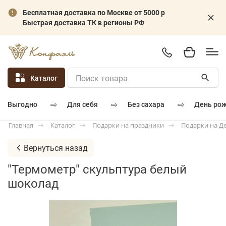
Бесплатная доставка по Москве от 5000 р
Быстрая доставка ТК в регионы РФ
Каталог
⇨
⇨
⇨
для себя
без сахара
день ро
выгодно
Каталог
Подарки на праздники
Подарки на Д
Главная
Вернуться назад
"Термометр" скульптура белый
шоколад