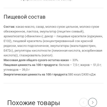
Пищевой состав
Состав:
какао-масло, сахар, молоко сухое цельное, молоко сухое
обезжиренное, лактоза, эмульгатор (лецитин соевый),
ароматизатор («Ванилин»); декор – пищевые красители (куркумин,
Е132), пищевой краситель (концентрированный сок красной
редиски, масло подсолнечное, эмульгаторы (мальтодекстрин,
Е472с), регуляторы кислотности (лимонная кислота, аскорбиновая
кислота)), глазирователь (капол).
Массовая доля общего сухого остатка какао
– 33%.
Пищевая ценность на 100 г продукта:
белков – 7,5 г; жиров – 51,0 г;
углеводов – 39,0 г
Энергетическая ценность на 100 г продукта:
580 ккал/2430 кДж
Похожие товары