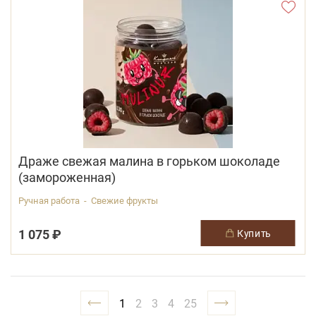
Драже свежая малина в горьком шоколаде
(замороженная)
Ручная работа - Свежие фрукты
1 075 ₽
купить
1
2
3
4
25