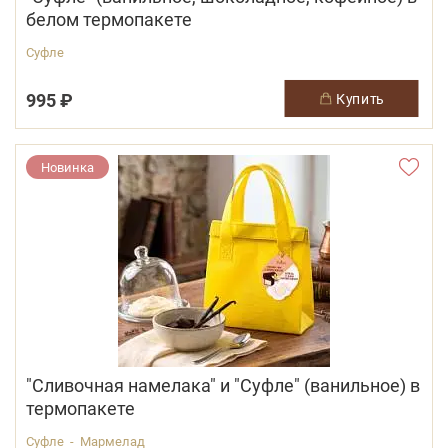
белом термопакете
Суфле
995 ₽
купить
Новинка
"Сливочная намелака" и "Суфле" (ванильное) в
термопакете
Суфле - Мармелад