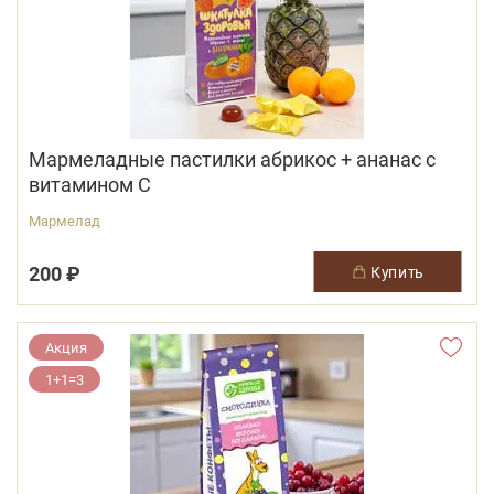
Мармеладные пастилки абрикос + ананас с
витамином С
Мармелад
200 ₽
купить
Акция
1+1=3