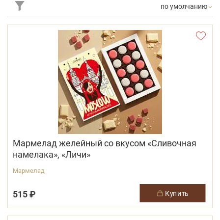
по умолчанию
Мармелад желейный со вкусом «Сливочная
намелака», «Личи»
Мармелад
515 ₽
купить