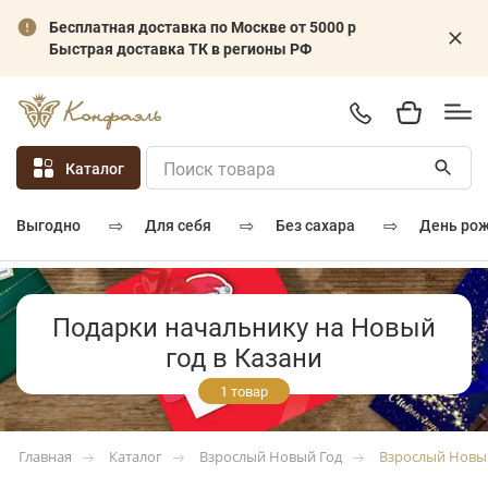
Бесплатная доставка по Москве от 5000 р
Быстрая доставка ТК в регионы РФ
Каталог
⇨
⇨
⇨
для себя
без сахара
день ро
выгодно
Подарки начальнику на Новый
год в Казани
1 товар
Каталог
Взрослый Новый Год
Взрослый Новы
Главная