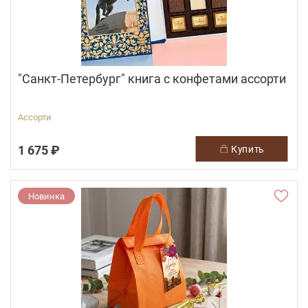
"Санкт-Петербург" книга с конфетами ассорти
Ассорти
1 675 ₽
купить
Новинка