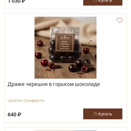
1 030 ₽
купить
Драже черешня в горьком шоколаде
Цукаты\ Сухофрукты
640 ₽
купить