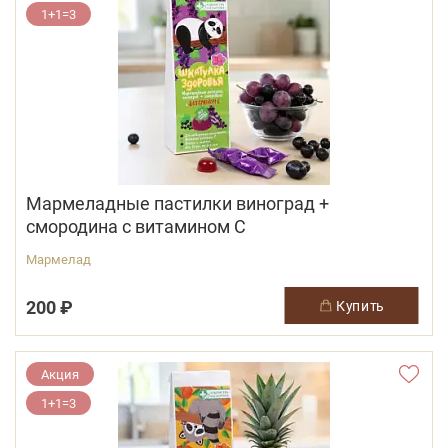
1+1=3
Мармеладные пастилки виноград +
смородина с витамином С
Мармелад
200 ₽
купить
Акция
1+1=3