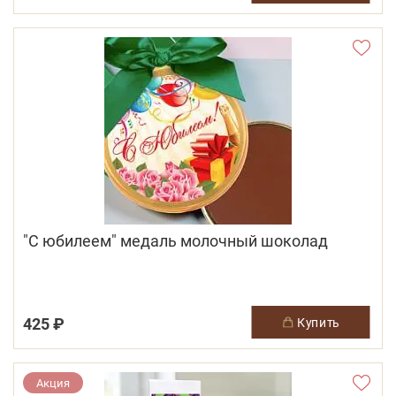
"С юбилеем" медаль молочный шоколад
425 ₽
купить
Акция